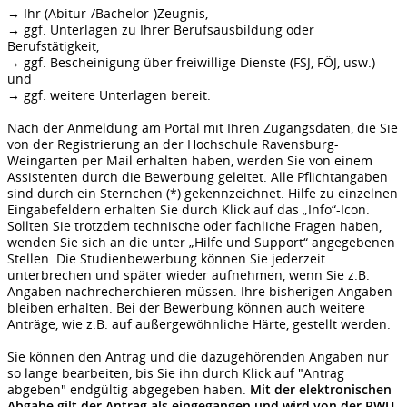
→ Ihr (Abitur-/Bachelor-)Zeugnis,
→ ggf. Unterlagen zu Ihrer Berufsausbildung oder
Berufstätigkeit,
→ ggf. Bescheinigung über freiwillige Dienste (FSJ, FÖJ, usw.)
und
→ ggf. weitere Unterlagen bereit.
Nach der Anmeldung am Portal mit Ihren Zugangsdaten, die Sie
von der Registrierung an der Hochschule Ravensburg-
Weingarten per Mail erhalten haben, werden Sie von einem
Assistenten durch die Bewerbung geleitet. Alle Pflichtangaben
sind durch ein Sternchen (*) gekennzeichnet. Hilfe zu einzelnen
Eingabefeldern erhalten Sie durch Klick auf das „Info“-Icon.
Sollten Sie trotzdem technische oder fachliche Fragen haben,
wenden Sie sich an die unter „Hilfe und Support“ angegebenen
Stellen. Die Studienbewerbung können Sie jederzeit
unterbrechen und später wieder aufnehmen, wenn Sie z.B.
Angaben nachrecherchieren müssen. Ihre bisherigen Angaben
bleiben erhalten. Bei der Bewerbung können auch weitere
Anträge, wie z.B. auf außergewöhnliche Härte, gestellt werden.
Sie können den Antrag und die dazugehörenden Angaben nur
so lange bearbeiten, bis Sie ihn durch Klick auf "Antrag
abgeben" endgültig abgegeben haben.
Mit der elektronischen
Abgabe gilt der Antrag als eingegangen und wird von der RWU